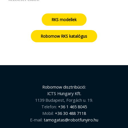
RKS modellek
Robomow RKS katalógus
Robomow disztribúció:
ICTS Hungary Kft.
1139 Budapest, Forgách u. 19.
Telefon:
+36 1 465 8045
Mobil:
+36 30 488 7118
E-mail:
tamogatas@robotfunyiro.hu