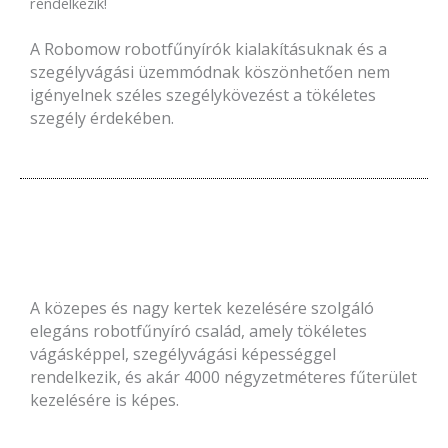
rendelkezik!
A Robomow robotfűnyírók kialakításuknak és a
szegélyvágási üzemmódnak köszönhetően nem
igényelnek széles szegélykövezést a tökéletes
szegély érdekében.
A közepes és nagy kertek kezelésére szolgáló
elegáns robotfűnyíró család, amely tökéletes
vágásképpel, szegélyvágási képességgel
rendelkezik, és akár 4000 négyzetméteres fűterület
kezelésére is képes.